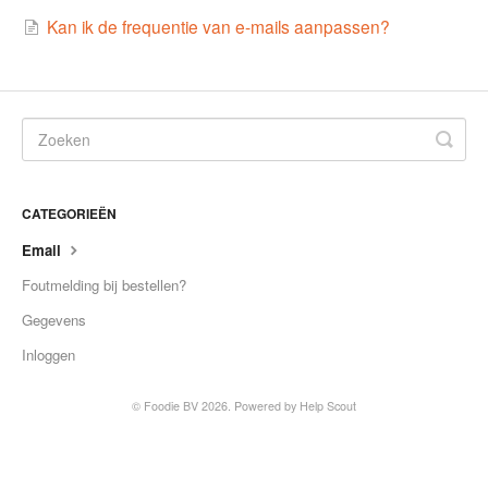
Kan ik de frequentie van e-mails aanpassen?
Contact
CATEGORIEËN
Email
Foutmelding bij bestellen?
Gegevens
Inloggen
©
Foodie BV
2026.
Powered by
Help Scout