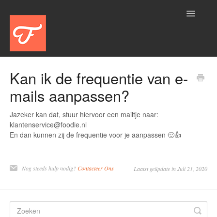
Toggle
Navigatio
Home
Kan ik de frequentie van e-
mails aanpassen?
Aanbod
Account
Jazeker kan dat, stuur hiervoor een mailtje naar:
klantenservice@foodie.nl
En dan kunnen zij de frequentie voor je aanpassen 🙂👍
Algemeen
Bestelling
Nog steeds hulp nodig?
Contacteer Ons
Laatst geüpdate in Juli 21, 2020
Betalen
Logistiek