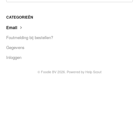
Contact
CATEGORIEËN
Email
Foutmelding bij bestellen?
Gegevens
Inloggen
©
Foodie BV
2026.
Powered by
Help Scout