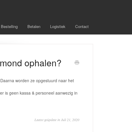
Bestelling
Betalen
Logistiek
Contact
elmond ophalen?
e. Daarna worden ze opgestuurd naar het
er is geen kassa & personeel aanwezig in
Laatst geüpdate in Juli 21, 2020