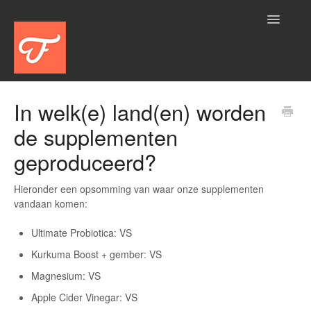
Toggle
Navigatio
Home
In welk(e) land(en) worden
de supplementen
Aanbod
geproduceerd?
Account
Hieronder een opsomming van waar onze supplementen
Algemeen
vandaan komen:
Bestelling
Ultimate Probiotica: VS
Kurkuma Boost + gember: VS
Betalen
Magnesium: VS
Logistiek
Apple Cider Vinegar: VS