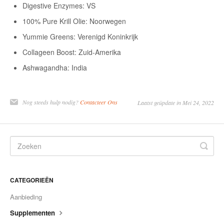
Digestive Enzymes: VS
Contact
100% Pure Krill Olie: Noorwegen
Yummie Greens: Verenigd Koninkrijk
Collageen Boost: Zuid-Amerika
Ashwagandha: India
Nog steeds hulp nodig?
Contacteer Ons
Laatst geüpdate in Mei 24, 2022
CATEGORIEËN
Aanbieding
Supplementen