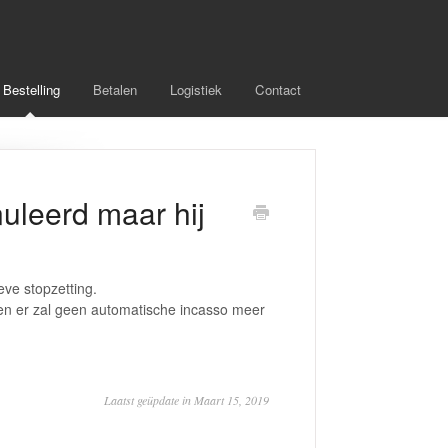
Bestelling
Betalen
Logistiek
Contact
uleerd maar hij
ieve stopzetting.
en er zal geen automatische incasso meer
Laatst geüpdate in Maart 15, 2019