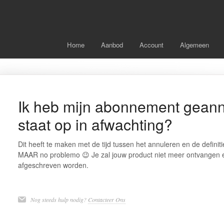
Home
Aanbod
Account
Algemeen
Ik heb mijn abonnement geann
staat op in afwachting?
Dit heeft te maken met de tijd tussen het annuleren en de definit
MAAR no problemo 😉 Je zal jouw product niet meer ontvangen 
afgeschreven worden.
Nog steeds hulp nodig?
Contacteer Ons