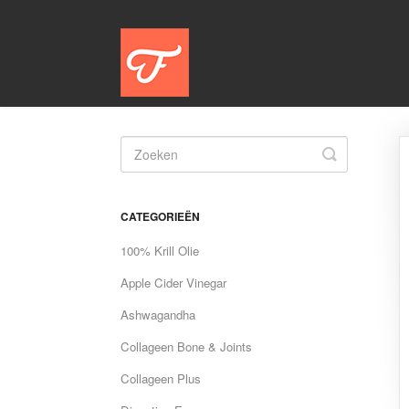
Toggle
Search
CATEGORIEËN
100% Krill Olie
Apple Cider Vinegar
Ashwagandha
Collageen Bone & Joints
Collageen Plus