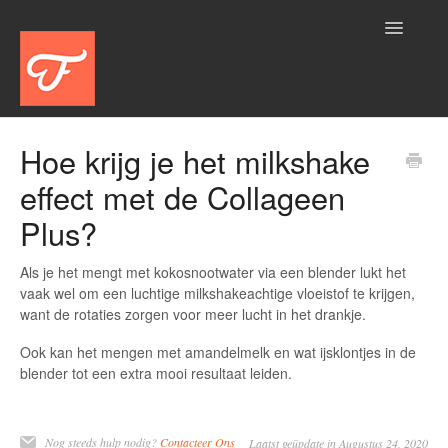
Toggle
Navigatio
Home
Hoe krijg je het milkshake
effect met de Collageen
Aanbod
Plus?
Account
Als je het mengt met kokosnootwater via een blender lukt het
Algemeen
vaak wel om een luchtige milkshakeachtige vloeistof te krijgen,
want de rotaties zorgen voor meer lucht in het drankje.
Bestelling
Ook kan het mengen met amandelmelk en wat ijsklontjes in de
blender tot een extra mooi resultaat leiden.
Betalen
Logistiek
Nog steeds hulp nodig?
Contacteer Ons
Laatst geüpdate in Augustus 24, 2020