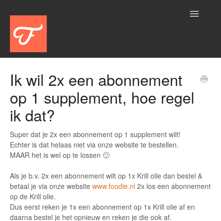
Toggle
Navigatio
Home
Ik wil 2x een abonnement
op 1 supplement, hoe regel
Aanbod
ik dat?
Account
Super dat je 2x een abonnement op 1 supplement wilt!
Algemeen
Echter is dat helaas niet via onze website te bestellen.
MAAR het is wel op te lossen 🙂
Bestelling
Als je b.v. 2x een abonnement wilt op 1x Krill olie dan bestel &
betaal je via onze website
www.foodie.nl
2x los een abonnement
Betalen
op de Krill olie.
Dus eerst reken je 1x een abonnement op 1x Krill olie af en
Logistiek
daarna bestel je het opnieuw en reken je die ook af.